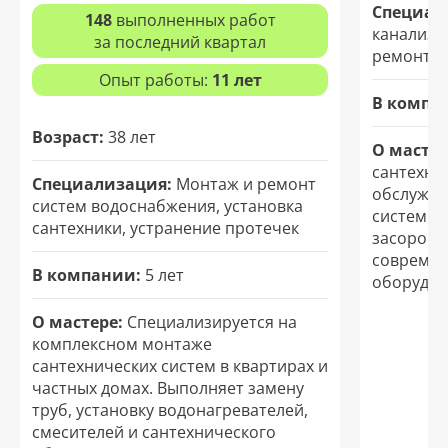
Специал
148
выполненных работ
канализа
за последний квартал
ремонт т
Опыт работы:
11 лет
В компа
Возраст:
38 лет
О мастер
сантехни
Специализация:
Монтаж и ремонт
обслужив
систем водоснабжения, установка
систем. 
сантехники, устранение протечек
засоров и
современ
В компании:
5 лет
оборудов
О мастере:
Специализируется на
комплексном монтаже
сантехнических систем в квартирах и
частных домах. Выполняет замену
труб, установку водонагревателей,
смесителей и сантехнического