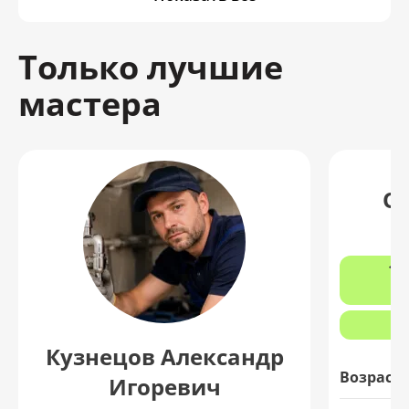
Только лучшие
мастера
О
12
з
Кузнецов Александр
Возраст:
Игоревич