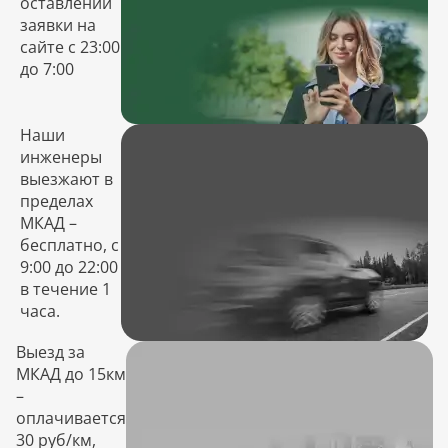
оставлении
заявки на
сайте с 23:00
до 7:00
Наши
инженеры
выезжают в
пределах
МКАД –
бесплатно, с
9:00 до 22:00
в течение 1
часа.
Выезд за
МКАД до 15км
–
оплачивается
30 руб/км,