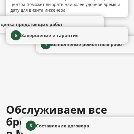
центра поможет выбрать наиболее удобное время и
дату для визита инженера.
ценка предстоящих работ
Завершение и гарантия
5
Выполнение ремонтных работ
4
Обслуживаем все
бренды сантехники
Составление договора
3
в Москве и