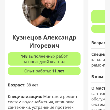
12
з
Кузнецов Александр
Возраст:
Игоревич
Специал
148
выполненных работ
канализа
за последний квартал
ремонт т
Опыт работы:
11 лет
В компа
Возраст:
38 лет
О мастер
сантехни
Специализация:
Монтаж и ремонт
обслужив
систем водоснабжения, установка
систем. 
сантехники, устранение протечек
засоров и