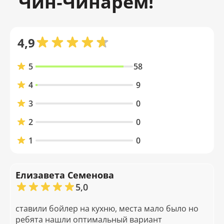
"Чин‑Чинарём!"
4,9
5
58
4
9
3
0
2
0
1
0
Елизавета Семенова
5,0
ставили бойлер на кухню, места мало было но
ребята нашли оптимальный вариант