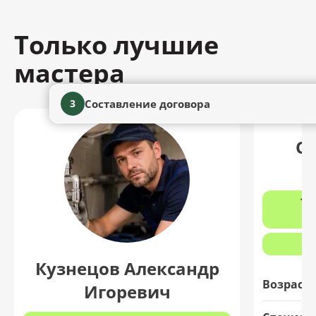
Только лучшие
мастера
Составление договора
3
О
12
з
Кузнецов Александр
Возраст:
Игоревич