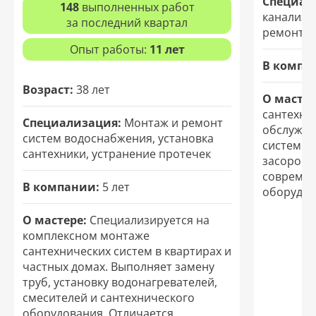
Специал
148
выполненных работ
канализа
за последний квартал
ремонт т
Опыт работы:
11 лет
В компа
Возраст:
38 лет
О мастер
сантехни
Специализация:
Монтаж и ремонт
обслужив
систем водоснабжения, установка
систем. 
сантехники, устранение протечек
засоров и
современ
В компании:
5 лет
оборудов
О мастере:
Специализируется на
комплексном монтаже
сантехнических систем в квартирах и
частных домах. Выполняет замену
труб, установку водонагревателей,
смесителей и сантехнического
оборудования. Отличается