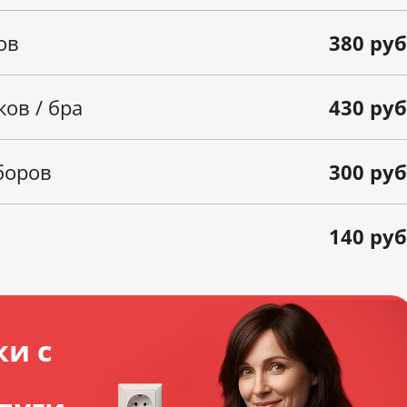
ов
380 руб
ов / бра
430 руб
боров
300 руб
140 руб
ки с