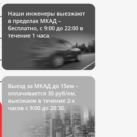
.
Наши инженеры выезжают
в пределах МКАД –
бесплатно, с 9:00 до 22:00 в
.
течение 1 часа.
.
.
Выезд за МКАД до 15км –
оплачивается 30 руб/км,
выезжаем в течение 2-х
часов с 9:00 до 20:30.