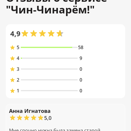
"Чин‑Чинарём!"
4,9
5
58
4
9
3
0
2
0
1
0
Анна Игнатова
5,0
Мне срочно нужна была замена старой