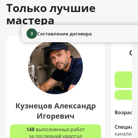
Только лучшие
мастера
Составление договора
3
О
12
з
Кузнецов Александр
Возраст:
Игоревич
Специал
148
выполненных работ
канализа
за последний квартал