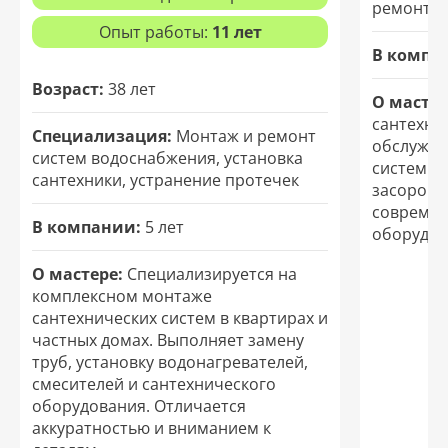
ремонт т
Опыт работы:
11 лет
В компа
Возраст:
38 лет
О мастер
сантехни
Специализация:
Монтаж и ремонт
обслужив
систем водоснабжения, установка
систем. 
сантехники, устранение протечек
засоров и
современ
В компании:
5 лет
оборудов
О мастере:
Специализируется на
комплексном монтаже
сантехнических систем в квартирах и
частных домах. Выполняет замену
труб, установку водонагревателей,
смесителей и сантехнического
оборудования. Отличается
аккуратностью и вниманием к