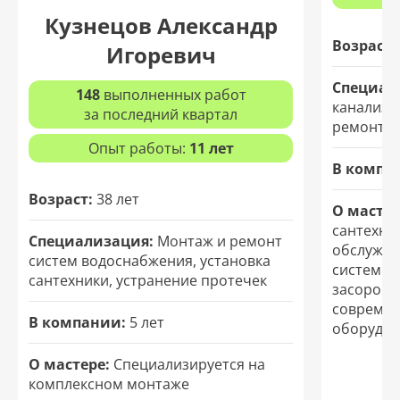
Кузнецов Александр
Возраст:
Игоревич
Специал
148
выполненных работ
канализа
за последний квартал
ремонт т
Опыт работы:
11 лет
В компа
Возраст:
38 лет
О мастер
сантехни
Специализация:
Монтаж и ремонт
обслужив
систем водоснабжения, установка
систем. 
сантехники, устранение протечек
засоров и
современ
В компании:
5 лет
оборудов
О мастере:
Специализируется на
комплексном монтаже