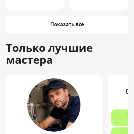
Показать все
Только лучшие
мастера
О
12
з