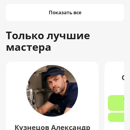
Показать все
Только лучшие
мастера
О
12
з
Кузнецов Александр