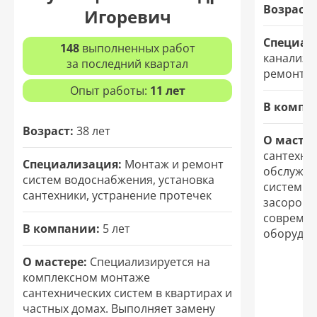
Возраст:
Игоревич
Специал
148
выполненных работ
канализа
за последний квартал
ремонт т
Опыт работы:
11 лет
В компа
Возраст:
38 лет
О мастер
сантехни
Специализация:
Монтаж и ремонт
обслужив
систем водоснабжения, установка
систем. 
сантехники, устранение протечек
засоров и
современ
В компании:
5 лет
оборудов
О мастере:
Специализируется на
комплексном монтаже
сантехнических систем в квартирах и
частных домах. Выполняет замену