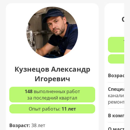
О
12
з
Кузнецов Александр
Возраст:
Игоревич
Специал
148
выполненных работ
канализа
за последний квартал
ремонт т
Опыт работы:
11 лет
В компа
Возраст:
38 лет
О мастер