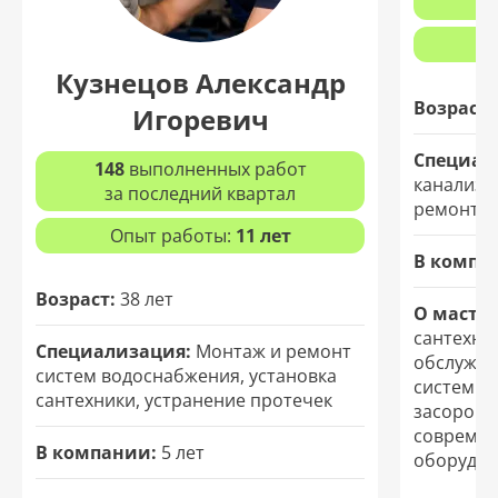
з
Кузнецов Александр
Возраст:
Игоревич
Специал
148
выполненных работ
канализа
за последний квартал
ремонт т
Опыт работы:
11 лет
В компа
Возраст:
38 лет
О мастер
сантехни
Специализация:
Монтаж и ремонт
обслужив
систем водоснабжения, установка
систем. 
сантехники, устранение протечек
засоров и
современ
В компании:
5 лет
оборудов