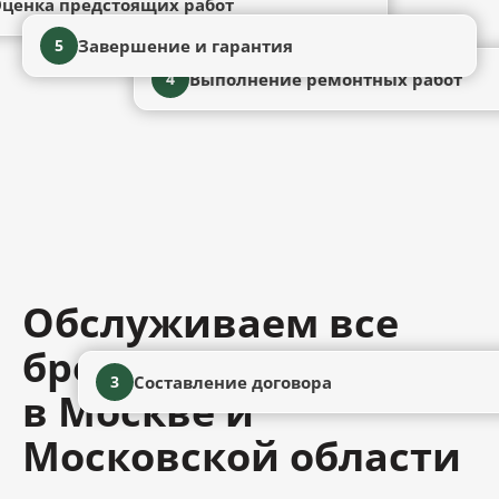
ценка предстоящих работ
Завершение и гарантия
5
Выполнение ремонтных работ
4
Обслуживаем все
бренды сантехники
Составление договора
3
в Москве и
Московской области