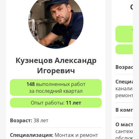
О
12
з
Кузнецов Александр
Возраст:
Игоревич
Специал
148
выполненных работ
канализа
за последний квартал
ремонт т
Опыт работы:
11 лет
В компа
Возраст:
38 лет
О мастер
сантехни
Специализация:
Монтаж и ремонт
обслужив