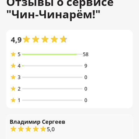
Отзывы о сервисе
"Чин‑Чинарём!"
4,9
5
58
4
9
3
0
2
0
1
0
Владимир Сергеев
5,0