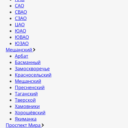
САО
СВАО
СЗАО
ЦАО
ЮАО
ЮВАО
ЮЗАО
Мещанский
Арбат
Басманный
Замоскворечье
Красносельский
Мещанский
Пресненский
Таганский
Тверской
Хамовники
Хорошёвский
Якиманка
Проспект Мира