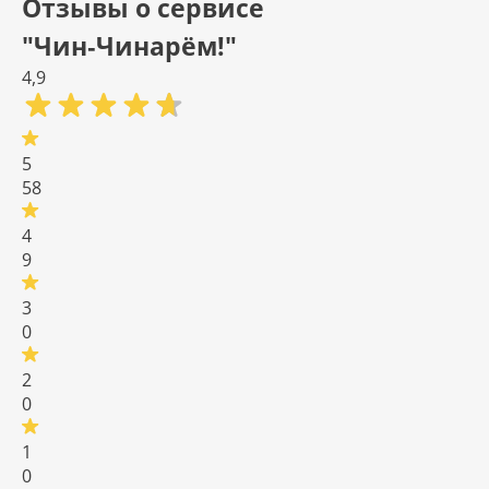
Отзывы о сервисе
"Чин‑Чинарём!"
4,9
5
58
4
9
3
0
2
0
1
0