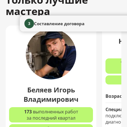
мастера
Составление договора
3
Ни
13
з
Беляев Игорь
Возраст:
Владимирович
Специал
173
выполненных работ
подключе
за последний квартал
диагност