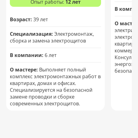
Опыт работы:
12 лет
В компа
Возраст:
39 лет
О мастер
электрик
Специализация:
Электромонтаж,
электросе
сборка и замена электрощитов
квартира
коммерч
В компании:
6 лет
Консульт
энергоэф
О мастере:
Выполняет полный
безопасн
комплекс электромонтажных работ в
квартирах, домах и офисах.
Специализируется на безопасной
замене проводки и сборке
современных электрощитов.